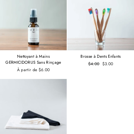
Nettoyant à Mains
Brosse à Dents Enfants
GERMICIDORUS Sans Rinçage
Prix
$4.00
Prix
$3.00
À partir de $6.00
régulier
réduit