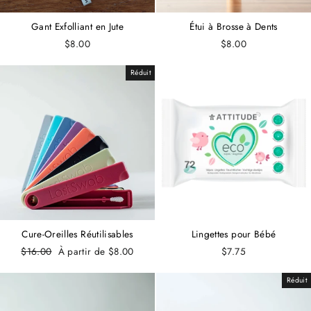
Gant Exfolliant en Jute
Étui à Brosse à Dents
$8.00
$8.00
Réduit
Cure-Oreilles Réutilisables
Lingettes pour Bébé
Prix
$16.00
Prix
À partir de $8.00
$7.75
régulier
réduit
Réduit