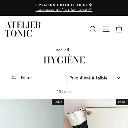
Passer
LIVRAISON GRATUITE AU QC📦
au
Commandes 100$ et+ (Av. Taxes) 📦
contenu
ATELIER
RECHERCHER
NAVIGA
P
TONIC
Accueil
/
HYGIÈNE
APPLIQUER
Filtrer
15 items
Réduit
Réduit