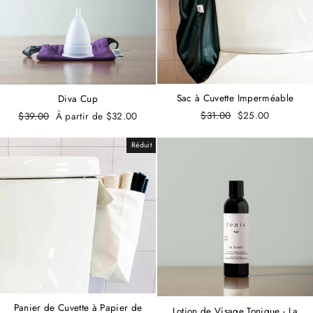
Sac à Cuvette Imperméable
Diva Cup
Prix
$31.00
Prix
$25.00
Prix
$39.00
Prix
À partir de $32.00
régulier
réduit
régulier
réduit
Réduit
Panier de Cuvette à Papier de
Lotion de Visage Tonique - La