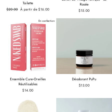
Toilette
Rosée
Prix
$20.00
Prix
À partir de $16.00
$15.00
régulier
réduit
En confection
Ensemble Cure-Oreilles
Déodorant PuPu
Réutilisables
$13.00
$14.00