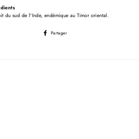
édients
it du sud de l'Inde, endémique au Timor oriental.
Partager
Partager
sur
Facebook