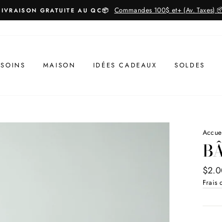
Commandes 100$ et+ (Av. Taxes) 
LIVRAISON GRATUITE AU QC📦
 SOINS
MAISON
IDÉES CADEAUX
SOLDES
Accue
BÂ
Prix
$2.0
régul
Frais 