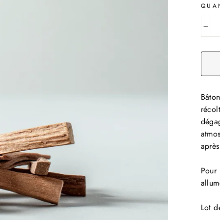
QUA
−
Bâton
récol
dégag
atmos
après
Pour 
allum
Lot d