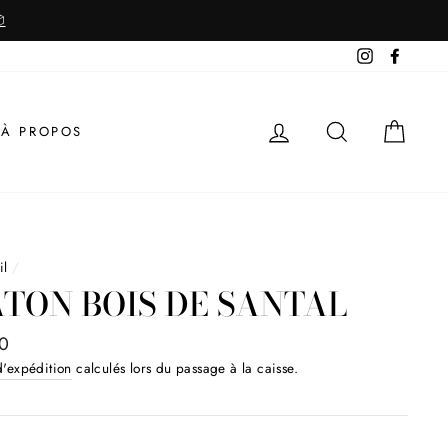

Instagram
Facebo
SE CONNECTER
RECHERCHE
PANI
À PROPOS
il
/
TON BOIS DE SANTAL
0
ier
d'expédition
calculés lors du passage à la caisse.