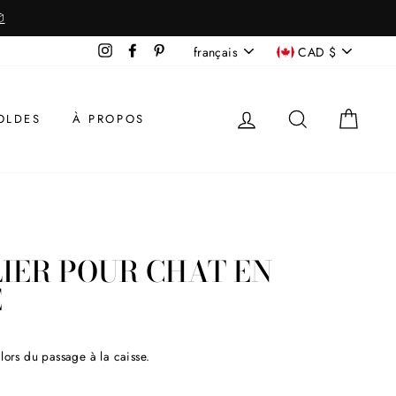

LANGUE
DEVISE
Instagram
Facebook
Pinterest
français
CAD $
SE CONNECTER
RECHERCHE
PANI
OLDES
À PROPOS
LIER POUR CHAT EN
É
lors du passage à la caisse.