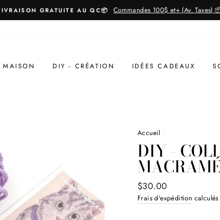
Commandes 100$ et+ (Av. Taxes) 
LIVRAISON GRATUITE AU QC📦
MAISON
DIY - CRÉATION
IDÉES CADEAUX
S
Accueil
/
DIY - COL
MACRAM
Prix
$30.00
régulier
Frais d'expédition
calculés 