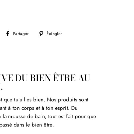
Partager
Épingler
Partager
Épingler
sur
sur
Facebook
Pinterest
VE DU BIEN ÊTRE AU
.
st que tu ailles bien. Nos produits sont
nt à ton corps et à ton esprit. Du
à la mousse de bain, tout est fait pour que
assé dans le bien être.