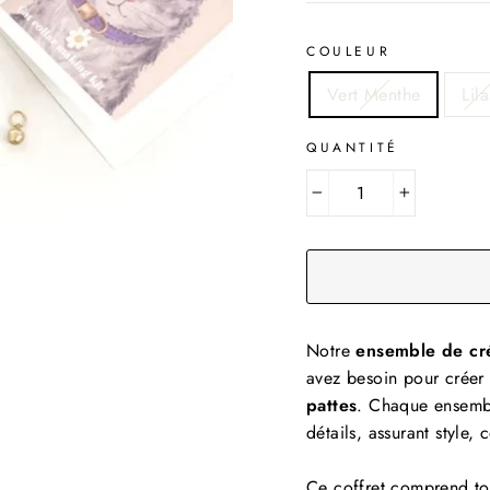
COULEUR
Vert Menthe
Lila
QUANTITÉ
−
+
Notre
ensemble de cré
avez besoin pour créer
pattes
. Chaque ensembl
détails, assurant style, 
Ce coffret comprend to