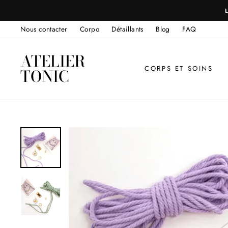
Passer
au
Nous contacter
Corpo
Détaillants
Blog
FAQ
contenu
ATELIER
CORPS ET SOINS
TONIC